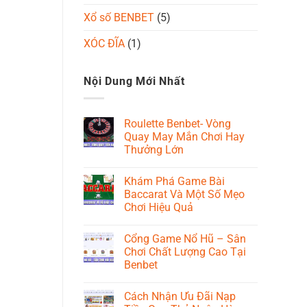
Xổ số BENBET
(5)
XÓC ĐĨA
(1)
Nội Dung Mới Nhất
Roulette Benbet- Vòng
Quay May Mắn Chơi Hay
Thưởng Lớn
Không
có
Khám Phá Game Bài
bình
luận
Baccarat Và Một Số Mẹo
ở
Chơi Hiệu Quả
Roulette
Benbet-
Không
Vòng
có
Quay
Cổng Game Nổ Hũ – Sân
bình
May
luận
Chơi Chất Lượng Cao Tại
Mắn
ở
Chơi
Benbet
Khám
Hay
Phá
Thưởng
Không
Game
Lớn
có
Bài
Cách Nhận Ưu Đãi Nạp
bình
Baccarat
luận