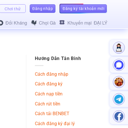
Đăng nhập
Đăng ký tài khoản mới
Chơi thử
Đối Kháng
Chọi Gà
Khuyến mại
ĐẠI LÝ
Hướng Dẫn Tân Binh
Cách đăng nhập
Cách đăng ký
Cách nạp tiền
Cách rút tiền
Cách tải BENBET
Cách đăng ký đại lý