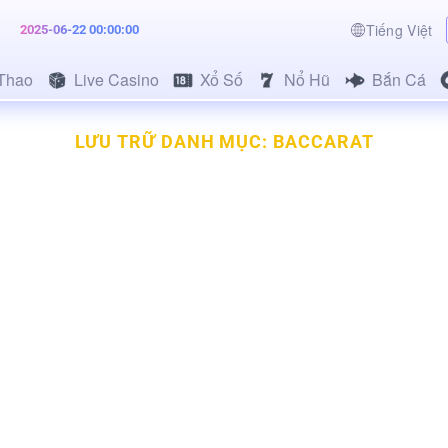
Tiếng Việt
2025-06-22
00
:
00
:
00
Thao
Live Casino
Xổ Số
Nổ Hũ
Bắn Cá
LƯU TRỮ DANH MỤC:
BACCARAT