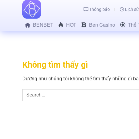
Bỏ
Thông báo
Lịch sử
qua
nội
BENBET
HOT
Ben Casino
Thể 
dung
Không tìm thấy gì
Dường như chúng tôi không thể tìm thấy những gì bạn