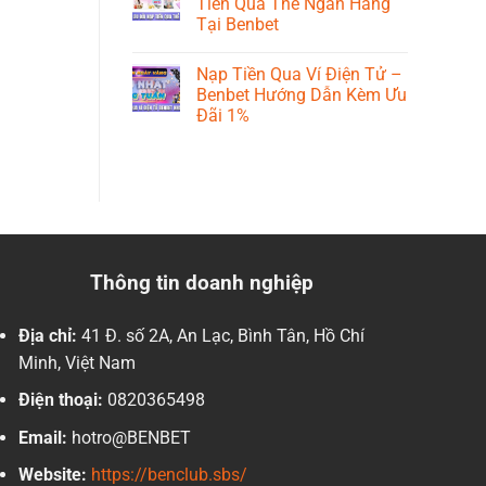
Tiền Qua Thẻ Ngân Hàng
Và
ở
Một
Tại Benbet
Cổng
Số
Game
Mẹo
Không
Nổ
Chơi
có
Hũ
Nạp Tiền Qua Ví Điện Tử –
Hiệu
bình
–
Quả
luận
Benbet Hướng Dẫn Kèm Ưu
Sân
ở
Chơi
Đãi 1%
Cách
Chất
Nhận
Lượng
Không
Ưu
Cao
có
Đãi
Tại
bình
Nạp
Benbet
luận
Tiền
ở
Qua
Nạp
Thẻ
Tiền
Ngân
Qua
Hàng
Ví
Tại
Điện
Benbet
Thông tin doanh nghiệp
Tử
–
Benbet
Hướng
Địa chỉ:
41 Đ. số 2A, An Lạc, Bình Tân, Hồ Chí
Dẫn
Kèm
Minh, Việt Nam
Ưu
Đãi
1%
Điện thoại:
0820365498
Email:
hotro@BENBET
Website:
https://benclub.sbs/