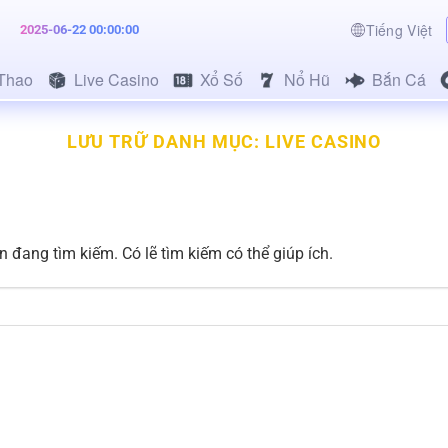
Tiếng Việt
2025-06-22
00
:
00
:
00
Thao
Live Casino
Xổ Số
Nổ Hũ
Bắn Cá
LƯU TRỮ DANH MỤC:
LIVE CASINO
 đang tìm kiếm. Có lẽ tìm kiếm có thể giúp ích.