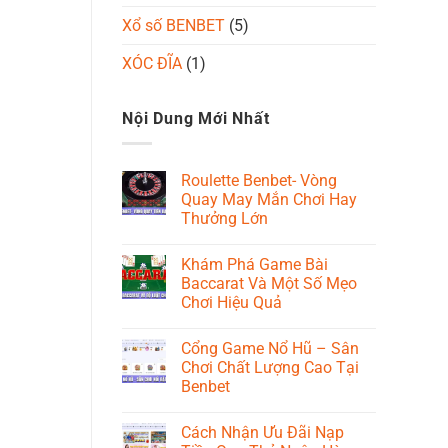
Xổ số BENBET
(5)
XÓC ĐĨA
(1)
Nội Dung Mới Nhất
Roulette Benbet- Vòng
Quay May Mắn Chơi Hay
Thưởng Lớn
Không
có
Khám Phá Game Bài
bình
luận
Baccarat Và Một Số Mẹo
ở
Chơi Hiệu Quả
Roulette
Benbet-
Không
Vòng
có
Quay
Cổng Game Nổ Hũ – Sân
bình
May
luận
Chơi Chất Lượng Cao Tại
Mắn
ở
Chơi
Benbet
Khám
Hay
Phá
Thưởng
Không
Game
Lớn
có
Bài
Cách Nhận Ưu Đãi Nạp
bình
Baccarat
luận