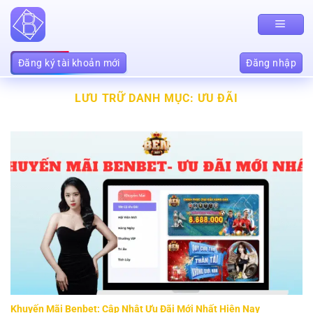
Bỏ
qua
nội
dung
Đăng ký tài khoản mới
Đăng nhập
LƯU TRỮ DANH MỤC:
ƯU ĐÃI
Khuyến Mãi Benbet: Cập Nhật Ưu Đãi Mới Nhất Hiện Nay