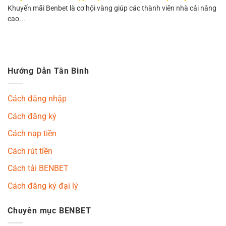
Khuyến mãi Benbet là cơ hội vàng giúp các thành viên nhà cái nâng
cao...
Hướng Dẫn Tân Binh
Cách đăng nhập
Cách đăng ký
Cách nạp tiền
Cách rút tiền
Cách tải BENBET
Cách đăng ký đại lý
Chuyên mục BENBET