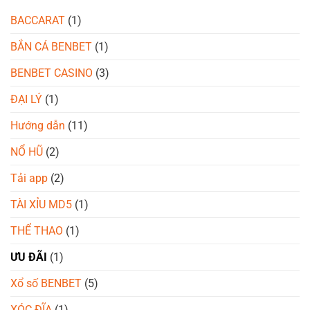
BACCARAT
(1)
BẮN CÁ BENBET
(1)
BENBET CASINO
(3)
ĐẠI LÝ
(1)
Hướng dẫn
(11)
NỔ HŨ
(2)
Tải app
(2)
TÀI XỈU MD5
(1)
THỂ THAO
(1)
ƯU ĐÃI
(1)
Xổ số BENBET
(5)
XÓC ĐĨA
(1)