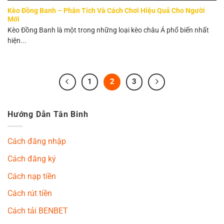
Kèo Đồng Banh – Phân Tích Và Cách Chơi Hiệu Quả Cho Người
Mới
Kèo Đồng Banh là một trong những loại kèo châu Á phổ biến nhất
hiện...
1
2
3
Hướng Dẫn Tân Binh
Cách đăng nhập
Cách đăng ký
Cách nạp tiền
Cách rút tiền
Cách tải BENBET