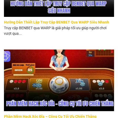
Hướng Dẫn Thiết Lập Truy Cập BENBET Qua WARP Siêu Nhanh
Truy cập BENBET qua WARP là giải pháp tối ưu giúp người chơi
vượt qua...
Phần Mềm Hack Xóc Đĩa – Công Cụ Tối Ưu Chiến Thắng