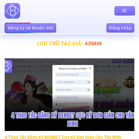
Bỏ
qua
nội
dung
Đăng ký tài khoản mới
Đăng nhập
LƯU TRỮ TÁC GIẢ:
ADMIN
4 Thao Tác Đăng Ký BENBET Cực Kỳ Đơn Giản Cho Tân Binh