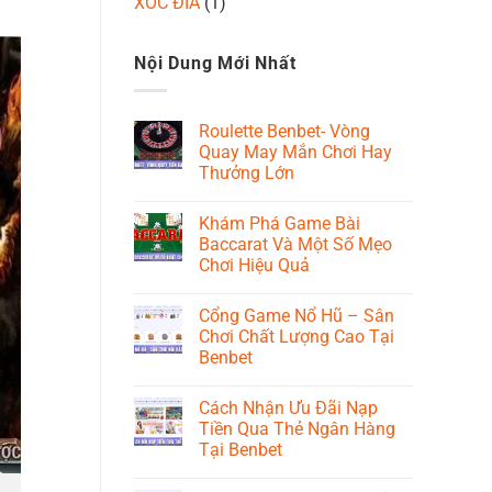
XÓC ĐĨA
(1)
Nội Dung Mới Nhất
Roulette Benbet- Vòng
Quay May Mắn Chơi Hay
Thưởng Lớn
Không
có
Khám Phá Game Bài
bình
luận
Baccarat Và Một Số Mẹo
ở
Chơi Hiệu Quả
Roulette
Benbet-
Không
Vòng
có
Quay
Cổng Game Nổ Hũ – Sân
bình
May
luận
Chơi Chất Lượng Cao Tại
Mắn
ở
Chơi
Benbet
Khám
Hay
Phá
Thưởng
Không
Game
Lớn
có
Bài
Cách Nhận Ưu Đãi Nạp
bình
Baccarat
luận
Tiền Qua Thẻ Ngân Hàng
Và
ở
Một
Tại Benbet
Cổng
Số
Game
Mẹo
Không
Nổ
Chơi
có