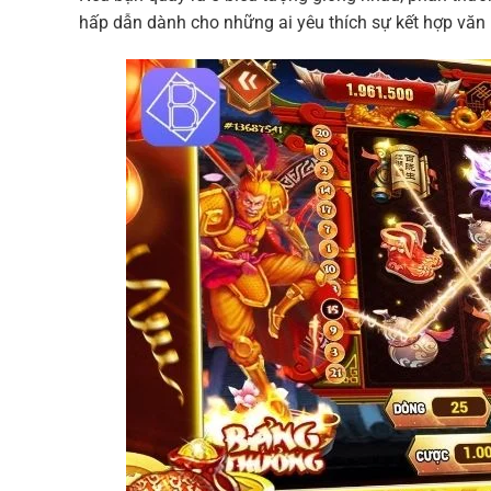
hấp dẫn dành cho những ai yêu thích sự kết hợp văn 