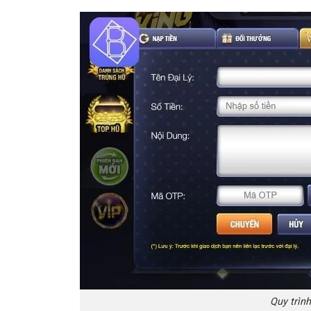
Quy trìn