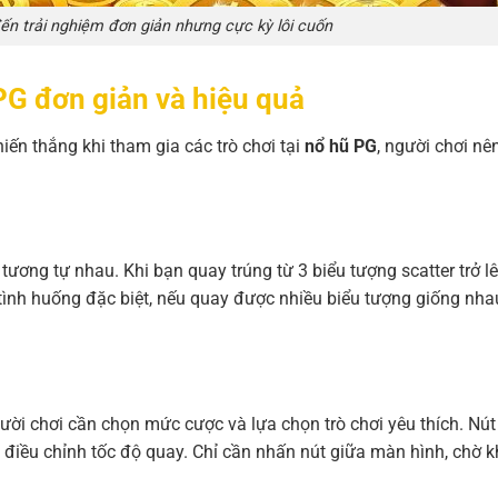
n trải nghiệm đơn giản nhưng cực kỳ lôi cuốn
PG đơn giản và hiệu quả
ến thắng khi tham gia các trò chơi tại
nổ hũ PG
, người chơi n
 tương tự nhau. Khi bạn quay trúng từ 3 biểu tượng scatter trở lê
 tình huống đặc biệt, nếu quay được nhiều biểu tượng giống nha
người chơi cần chọn mức cược và lựa chọn trò chơi yêu thích. Nú
 điều chỉnh tốc độ quay. Chỉ cần nhấn nút giữa màn hình, chờ 