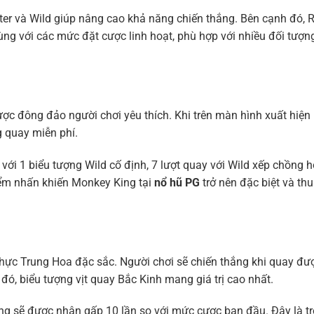
ter và Wild giúp nâng cao khả năng chiến thắng. Bên cạnh đó, 
cùng với các mức đặt cược linh hoạt, phù hợp với nhiều đối tượ
ược đông đảo người chơi yêu thích. Khi trên màn hình xuất hiện
g quay miễn phí.
với 1 biểu tượng Wild cố định, 7 lượt quay với Wild xếp chồng 
iểm nhấn khiến Monkey King tại
nổ hũ PG
trở nên đặc biệt và thu
ực Trung Hoa đặc sắc. Người chơi sẽ chiến thắng khi quay đượ
đó, biểu tượng vịt quay Bắc Kinh mang giá trị cao nhất.
ng sẽ được nhân gấp 10 lần so với mức cược ban đầu. Đây là tr