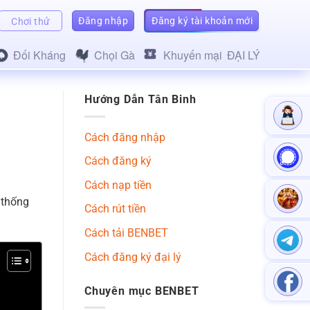
Đăng nhập
Đăng ký tài khoản mới
Chơi thử
Đối Kháng
Chọi Gà
Khuyến mại
ĐẠI LÝ
Hướng Dẫn Tân Binh
Cách đăng nhập
Cách đăng ký
Cách nạp tiền
 thống
Cách rút tiền
Cách tải BENBET
Cách đăng ký đại lý
Chuyên mục BENBET