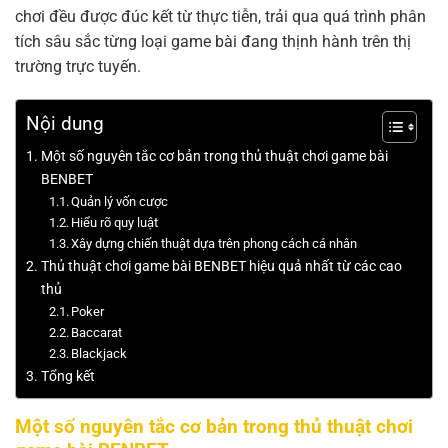
chơi đều được đúc kết từ thực tiễn, trải qua quá trình phân
tích sâu sắc từng loại game bài đang thịnh hành trên thị
trường trực tuyến.
Nội dung
Một số nguyên tắc cơ bản trong thủ thuật chơi game bài
BENBET
Quản lý vốn cược
Hiểu rõ quy luật
Xây dựng chiến thuật dựa trên phong cách cá nhân
Thủ thuật chơi game bài BENBET hiệu quả nhất từ các cao
thủ
Poker
Baccarat
Blackjack
Tổng kết
Một số nguyên tắc cơ bản trong thủ thuật chơi