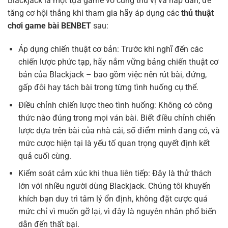
Blackjack là một tựa game vô cùng thú vị và hấp dẫn, để
tăng cơ hội thắng khi tham gia hãy áp dụng các
thủ thuật
chơi game bài BENBET
sau:
Áp dụng chiến thuật cơ bản: Trước khi nghĩ đến các
chiến lược phức tạp, hãy nắm vững bảng chiến thuật cơ
bản của Blackjack – bao gồm việc nên rút bài, đứng,
gấp đôi hay tách bài trong từng tình huống cụ thể.
Điều chỉnh chiến lược theo tình huống: Không có công
thức nào đúng trong mọi ván bài. Biết điều chỉnh chiến
lược dựa trên bài của nhà cái, số điểm mình đang có, và
mức cược hiện tại là yếu tố quan trọng quyết định kết
quả cuối cùng.
Kiểm soát cảm xúc khi thua liên tiếp: Đây là thử thách
lớn với nhiều người dùng Blackjack. Chúng tôi khuyến
khích bạn duy trì tâm lý ổn định, không đặt cược quá
mức chỉ vì muốn gỡ lại, vì đây là nguyên nhân phổ biến
dẫn đến thất bại.