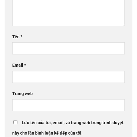
Tên
*
Email
*
Trang web
Lưu tên của tôi, email, và trang web trong trình duyệt
này cho lần bình luận kế tiếp của tôi.