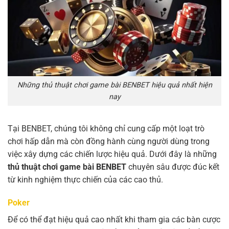
Những thủ thuật chơi game bài BENBET hiệu quả nhất hiện
nay
Tại BENBET, chúng tôi không chỉ cung cấp một loạt trò
chơi hấp dẫn mà còn đồng hành cùng người dùng trong
việc xây dựng các chiến lược hiệu quả. Dưới đây là những
thủ thuật chơi game bài BENBET
chuyên sâu được đúc kết
từ kinh nghiệm thực chiến của các cao thủ.
Poker
Để có thể đạt hiệu quả cao nhất khi tham gia các bàn cược