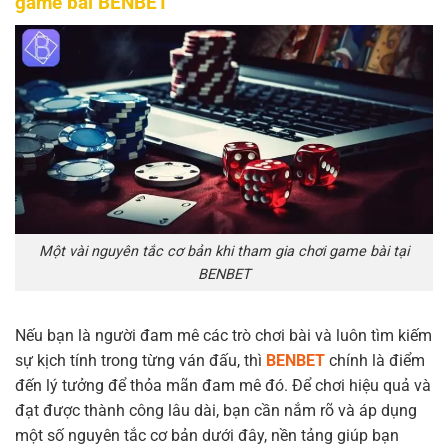
game bài BENBET
Một vài nguyên tắc cơ bản khi tham gia chơi game bài tại
BENBET
Nếu bạn là người đam mê các trò chơi bài và luôn tìm kiếm
sự kịch tính trong từng ván đấu, thì
BENBET
chính là điểm
đến lý tưởng để thỏa mãn đam mê đó. Để chơi hiệu quả và
đạt được thành công lâu dài, bạn cần nắm rõ và áp dụng
một số nguyên tắc cơ bản dưới đây, nền tảng giúp bạn