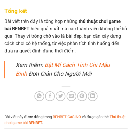
Tổng kết
Bài viết trên đây là tổng hợp những
thủ thuật chơi game
bài BENBET
hiệu quả nhất mà các thành viên không thể bỏ
qua. Thay vì trông chờ vào lá bài đẹp, bạn cần xây dựng
cách chơi có hệ thống, từ việc phân tích tình huống đến
đưa ra quyết định đúng thời điểm.
Xem thêm:
Bật Mí Cách Tính Chi Mậu
Binh
Đơn Giản Cho Người Mới
Bài viết này được đăng trong
BENBET CASINO
và được gắn thẻ
Thủ thuật
chơi game bài BENBET
.