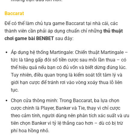
Baccarat
Để có thể làm chủ tựa game Baccarat tại nhà cái, các
thành viên cần phải áp dụng chuẩn chỉ những
thủ thuật
chơi game bài BENBET
sau đây:
Áp dụng hệ thống Martingale: Chiến thuật Martingale –
tức là tăng gấp đôi số tiền cược sau mỗi lần thua – có
thể hiệu quả nếu bạn có đủ vốn và biết dừng đúng lúc.
Tuy nhiên, điều quan trọng là kiểm soát tốt tâm lý và
giới hạn cược để tránh rơi vào vòng xoáy thua lỗ liên
tục.
Chọn cửa thông minh: Trong Baccarat, ba lựa chọn
cược chính là Player, Banker và Tie, thay vì chỉ cược
theo cảm tính, người dùng nên phân tích xác suất và ưu
tiên chọn Banker vì tỷ lệ thắng cao hơn – dù có bị trừ
phí hoa hồng nhỏ.