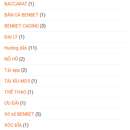
BACCARAT
(1)
BẮN CÁ BENBET
(1)
BENBET CASINO
(3)
ĐẠI LÝ
(1)
Hướng dẫn
(11)
NỔ HŨ
(2)
Tải app
(2)
TÀI XỈU MD5
(1)
THỂ THAO
(1)
ƯU ĐÃI
(1)
Xổ số BENBET
(5)
XÓC ĐĨA
(1)