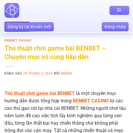
Bỏ
qua
nội
dung
Đăng ký tài khoản mới
Đăng nhập
BENBET CASINO
Thủ thuật chơi game bài BENBET –
Chuyên mục vô cùng hấp dẫn
ĐĂNG VÀO
29 THÁNG 6, 2025
BỞI
ADMIN
Thủ thuật chơi game bài BENBET
là một chuyên mục
hướng dẫn được tổng hợp trong
BENBET CASINO
từ các
cao thủ gạo cội tại nhà cái BENBET. Những người chơi lâu
năm luôn đề cao việc tích lũy kinh nghiệm qua từng ván
đấu, từng lần thất bại hay chiến thắng chứ không phải
trông đợi vào vận may. Tất cả những chiến thuật và mẹo